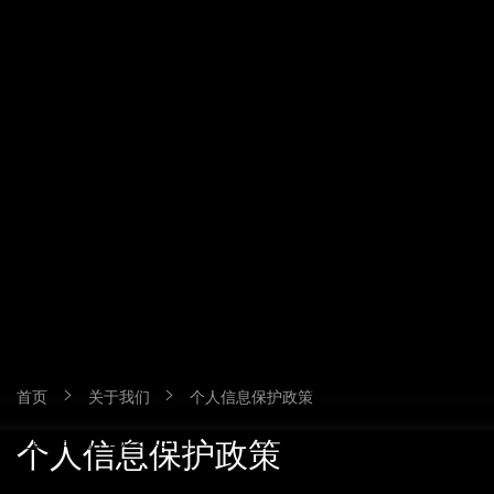
首页
关于我们
个人信息保护政策
个人信息保护政策
最近更新时间：2022年01月