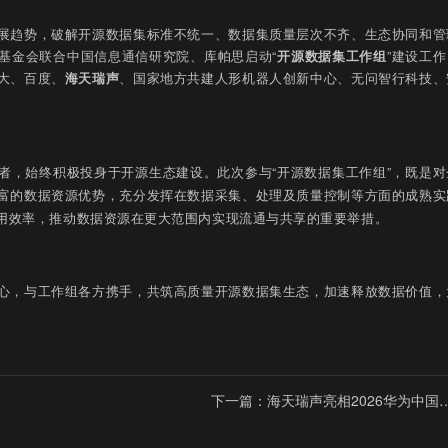
展趋势，破解开源数据集标准不统一、数据集质量层次不齐、生态协同和管
基金会联合中国信息通信研究院、库帕思启动“
开源数据集工作组
”建设工作
大、百度、
海天瑞声
、国家地方共建人形机器人创新中心、无问智行科技、
耕者，始终积极投身于开源生态建设。此次参与“开源数据集工作组”，既是对
富的数据资源优势，充分发挥在数据采集、处理及质量控制等方面的成熟实
用效率，推动数据资源在更大范围内实现流通与共享的重要举措。
心，与工作组各方携手，共筑高质量开源数据集生态，加速释放数据价值，
。
下一篇：海天瑞声亮相2026华为中国
作伙伴大会：释放“文旅+AI”新价值