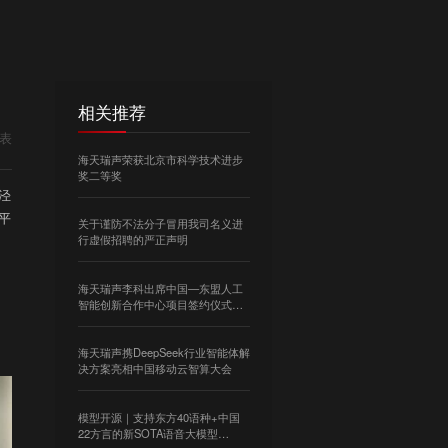
相关推荐
表
海天瑞声荣获北京市科学技术进步
奖二等奖
泾
平
关于谨防不法分子冒用我司名义进
行虚假招聘的严正声明
海天瑞声李科出席中国—东盟人工
智能创新合作中心项目签约仪式暨
企业座谈会
海天瑞声携DeepSeek行业智能体解
决方案亮相中国移动云智算大会
模型开源｜支持东方40语种+中国
22方言的新SOTA语音大模型