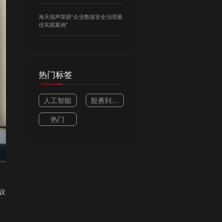
Dolphin开源啦！
海天瑞声荣获“企业数据安全治理最
佳实践案例”
热门标签
人工智能
殷勇到中
关村科学
热门
城调研科
技创新企
业时强调
构建一流
创新生态
推进数字
设
经济和实
体经济融